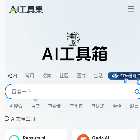
站内
常用
搜索
社区
图片
生活
OpeniTab智能扩展
AI搜索
百度
查企业
查学校
查快递
翻译
股票
AI文档工具
Rossum.ai
Coda AI