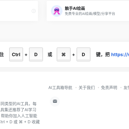
触手AI绘画
免费专业的AI绘画/模型/分享平台
住
Ctrl
+
D
或
⌘
+
D
键，
把
https:/
AI工具箱导航
关于我们
免责声明
友
同类型的AI工具，每
工具集还推荐了AI学习
，帮助你加入人工智能
+ D 或 ⌘ + D 收藏