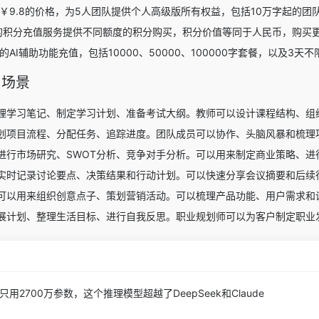
9.8的价格，为5人团队提供个人高级版所有权益，包括10万字起的团队
d树图的积分充值服务提供不同额度的积分购买，积分价值等同于人民币，购买
AI辅助功能充值，包括10000、50000、100000字套餐，以及3天
用场景
理学习笔记、制定学习计划、准备考试大纲。
教师可以设计课程结构、组
划项目流程、分配任务、追踪进度。
团队成员可以协作、头脑风暴和梳理
进行市场研究、SWOT分析、竞争对手分析。
可以用来制定商业策略、进
实时记录讨论要点、决策结果和行动计划。
可以快速分享会议摘要和后续
可以用来组织创意点子、策划营销活动。
可以梳理产品功能、用户需求和
展计划、整理生活目标、进行自我反思。
职业规划师可以为客户制定职业
只用2700万参数，这个推理模型超越了DeepSeek和Claude