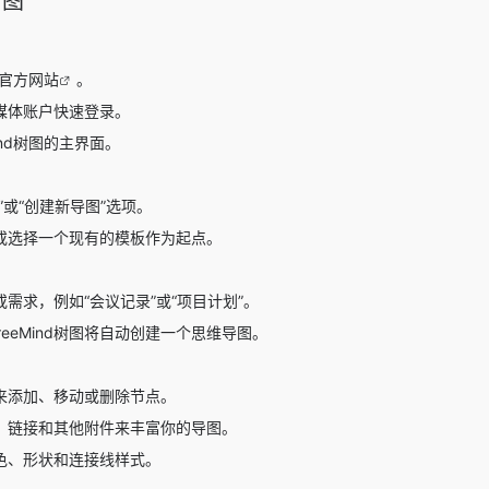
树图
官方网站
。
媒体账户快速登录。
ind树图的主界面。
”或“创建新导图”选项。
或选择一个现有的模板作为起点。
需求，例如“会议记录”或“项目计划”。
TreeMind树图将自动创建一个思维导图。
来添加、移动或删除节点。
、链接和其他附件来丰富你的导图。
色、形状和连接线样式。