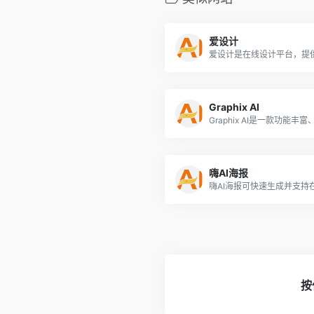
爱设计
Graphix AI
嗨AI海报
按