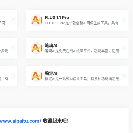
FLUX 1.1 Pro
万话创作者平台提供多元创作功能，助力不同领域创作。
FLUX 1.1 Pro是一款创新AI图像生成工具，具有快速、高质量等优势，适用于多场景。
笔魂AI
PixWeaver是生数科技的AI绘画工具，具备多元风格绘画等功能，适用于商品图、海报制作等场景。
笔魂AI是免费在线AI绘画平台，功能丰富，适用于节日宣传、电商设计等场景。
稿定AI
网易AI设计工坊提供云端便利，多设备可用，有丰富模型与插件，适用于电商、游戏等设计领域。
稿定AI是一站式AI设计工具，有多种功能满足电商、广告等设计需求。
/www.aipaitu.com/
收藏起来吧！